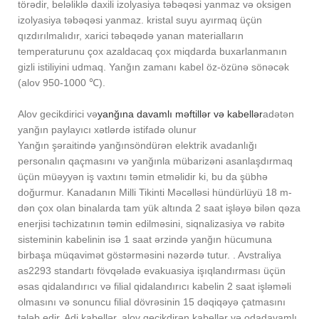
törədir, beləliklə daxili izolyasiya təbəqəsi yanmaz və oksigen
izolyasiya təbəqəsi yanmaz. kristal suyu ayırmaq üçün
qızdırılmalıdır, xarici təbəqədə yanan materialların
temperaturunu çox azaldacaq çox miqdarda buxarlanmanın
gizli istiliyini udmaq. Yanğın zamanı kabel öz-özünə sönəcək
(alov 950-1000 ℃).
Alov gecikdirici və
yanğına davamlı məftillər və kabellər
adətən
yanğın paylayıcı xətlərdə istifadə olunur
Yanğın şəraitində yanğınsöndürən elektrik avadanlığı
personalın qaçmasını və yanğınla mübarizəni asanlaşdırmaq
üçün müəyyən iş vaxtını təmin etməlidir ki, bu da şübhə
doğurmur. Kanadanın Milli Tikinti Məcəlləsi hündürlüyü 18 m-
dən çox olan binalarda tam yük altında 2 saat işləyə bilən qəza
enerjisi təchizatının təmin edilməsini, siqnalizasiya və rabitə
sisteminin kabelinin isə 1 saat ərzində yanğın hücumuna
birbaşa müqavimət göstərməsini nəzərdə tutur. . Avstraliya
as2293 standartı fövqəladə evakuasiya işıqlandırması üçün
əsas qidalandırıcı və filial qidalandırıcı kabelin 2 saat işləməli
olmasını və sonuncu filial dövrəsinin 15 dəqiqəyə çatmasını
tələb edir. Adi kabellər, alov gecikdirən kabellər və odadavamlı