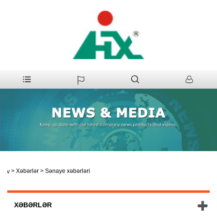
>
Xəbərlər
>
Sənaye xəbərləri
Ev
XƏBƏRLƏR