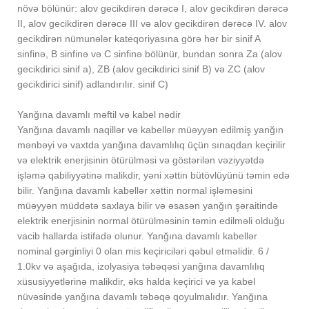
növə bölünür: alov gecikdirən dərəcə I, alov gecikdirən dərəcə
II, alov gecikdirən dərəcə III və alov gecikdirən dərəcə IV. alov
gecikdirən nümunələr kateqoriyasına görə hər bir sinif A
sinfinə, B sinfinə və C sinfinə bölünür, bundan sonra Za (alov
gecikdirici sinif a), ZB (alov gecikdirici sinif B) və ZC (alov
gecikdirici sinif) adlandırılır. sinif C)
Yanğına davamlı məftil və kabel nədir
Yanğına davamlı naqillər və kabellər müəyyən edilmiş yanğın
mənbəyi və vaxtda yanğına davamlılıq üçün sınaqdan keçirilir
və elektrik enerjisinin ötürülməsi və göstərilən vəziyyətdə
işləmə qabiliyyətinə malikdir, yəni xəttin bütövlüyünü təmin edə
bilir. Yanğına davamlı kabellər xəttin normal işləməsini
müəyyən müddətə saxlaya bilir və əsasən yanğın şəraitində
elektrik enerjisinin normal ötürülməsinin təmin edilməli olduğu
vacib hallarda istifadə olunur. Yanğına davamlı kabellər
nominal gərginliyi 0 olan mis keçiriciləri qəbul etməlidir. 6 /
1.0kv və aşağıda, izolyasiya təbəqəsi yanğına davamlılıq
xüsusiyyətlərinə malikdir, əks halda keçirici və ya kabel
nüvəsində yanğına davamlı təbəqə qoyulmalıdır. Yanğına