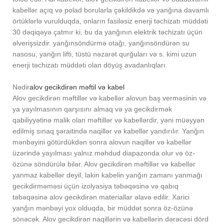
kabellər açıq və polad borularla çəkildikdə və yanğına davamlı
örtüklərlə vurulduqda, onların fasiləsiz enerji təchizatı müddəti
30 dəqiqəyə çatmır ki, bu da yanğının elektrik təchizatı üçün
əlverişsizdir. yanğınsöndürmə otağı, yanğınsöndürən su
nasosu, yanğın lifti, tüstü nəzarət qurğuları və s. kimi uzun
enerji təchizatı müddəti olan döyüş avadanlıqları.
Nədir
alov gecikdirən məftil və kabel
Alov gecikdirən məftillər və kabellər alovun baş verməsinin və
ya yayılmasının qarşısını almaq və ya gecikdirmək
qabiliyyətinə malik olan məftillər və kabellərdir, yəni müəyyən
edilmiş sınaq şəraitində naqillər və kabellər yandırılır. Yanğın
mənbəyini götürdükdən sonra alovun naqillər və kabellər
üzərində yayılması yalnız məhdud diapazonda olur və öz-
özünə söndürülə bilər. Alov gecikdirən məftillər və kabellər
yanmaz kabellər deyil, lakin kabelin yanğın zamanı yanmağı
gecikdirməməsi üçün izolyasiya təbəqəsinə və qabıq
təbəqəsinə alov gecikdirən materiallar əlavə edilir. Xarici
yanğın mənbəyi yox olduqda, bir müddət sonra öz-özünə
sönəcək. Alov gecikdirən naqillərin və kabellərin dərəcəsi dörd