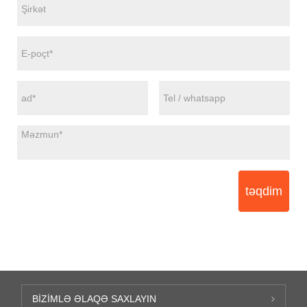
təqdim
BIZIMLƏ ƏLAQƏ SAXLAYIN