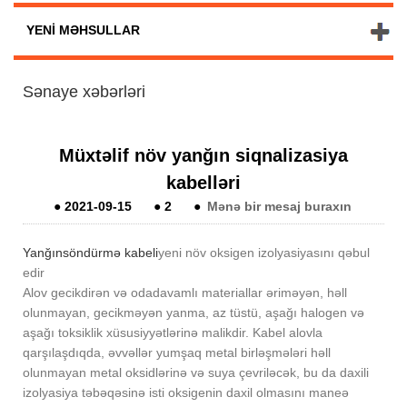
YENI MƏHSULLAR
Sənaye xəbərləri
Müxtəlif növ yanğın siqnalizasiya
kabelləri
●
2021-09-15
●
2
●
Mənə bir mesaj buraxın
Yanğınsöndürmə kabeli
yeni növ oksigen izolyasiyasını qəbul
edir
Alov gecikdirən və odadavamlı materiallar əriməyən, həll
olunmayan, gecikməyən yanma, az tüstü, aşağı halogen və
aşağı toksiklik xüsusiyyətlərinə malikdir. Kabel alovla
qarşılaşdıqda, əvvəllər yumşaq metal birləşmələri həll
olunmayan metal oksidlərinə və suya çevriləcək, bu da daxili
izolyasiya təbəqəsinə isti oksigenin daxil olmasını maneə