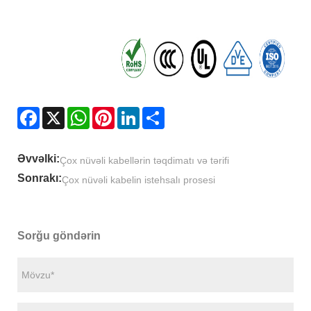
Facebook
X
WhatsApp
Pinterest
LinkedIn
Share
Əvvəlki:
Çox nüvəli kabellərin təqdimatı və tərifi
Sonrakı:
Çox nüvəli kabelin istehsalı prosesi
Sorğu göndərin