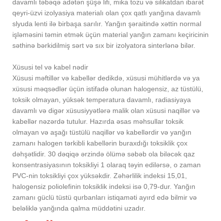
davamlı təbəqə adətən şüşə lifi, mika tozu və silikatdan ibarət
qeyri-üzvi izolyasiya materialı olan çox qatlı yanğına davamlı
slyuda lenti ilə birbaşa sarılır. Yanğın şəraitində xəttin normal
işləməsini təmin etmək üçün material yanğın zamanı keçiricinin
səthinə bərkidilmiş sərt və sıx bir izolyatora sinterlənə bilər.
Xüsusi tel və kabel nədir
Xüsusi məftillər və kabellər dedikdə, xüsusi mühitlərdə və ya
xüsusi məqsədlər üçün istifadə olunan halogensiz, az tüstülü,
toksik olmayan, yüksək temperatura davamlı, radiasiyaya
davamlı və digər xüsusiyyətlərə malik olan xüsusi naqillər və
kabellər nəzərdə tutulur. Hazırda əsas məhsullar toksik
olmayan və aşağı tüstülü naqillər və kabellərdir və yanğın
zamanı halogen tərkibli kabellərin buraxdığı toksiklik çox
dəhşətlidir. 30 dəqiqə ərzində ölümə səbəb ola biləcək qaz
konsentrasiyasının toksikliyi 1 olaraq təyin edilərsə, o zaman
PVC-nin toksikliyi çox yüksəkdir. Zəhərlilik indeksi 15,01,
halogensiz poliolefinin toksiklik indeksi isə 0,79-dur. Yanğın
zamanı güclü tüstü qurbanları istiqaməti ayırd edə bilmir və
beləliklə yanğında qalma müddətini uzadır.