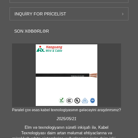
INQUIRY FOR PRICELIST
SON XƏBƏRLƏR
Paralel çox əsas kabel texnologiyasının gələcəyini araşdırırsınız?
2025/05/21
Elm və texnologiyanın sürətli inkişafı ilə, Kabel
T
Texnologiyası daim artan məlumat ehtiyaclarına və
kəl